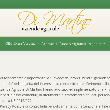
Olio Extra Vergine
Aromatici
Pasta Artigianale
Appetizer
tà Coratina
i fondamentale importanza la “Privacy” dei propri utenti e garantisce 
età Peranzana
i, nonché della dignità dell’interessato, con particolare riferimento alla r
e Aziende Agricole Di Martino hanno adottato ed implementato una Priv
 servizi in esso contenuti) in riferimento al trattamento dei dati persona
olamento UE 2016/679.
are
rivacy Policy e di controllarla periodicamente con attenzione al fine d