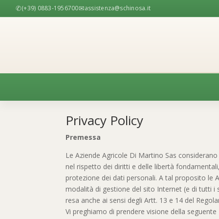
✆
✉
(+39) 0883-1956700
assistenza@schinosa.it
Privacy Policy
Premessa
Varie
Le Aziende Agricole Di Martino Sas considerano d
Vari
nel rispetto dei diritti e delle libertà fondamental
protezione dei dati personali. A tal proposito l
modalità di gestione del sito Internet (e di tutti i
resa anche ai sensi degli Artt. 13 e 14 del Reg
Stell
Vi preghiamo di prendere visione della seguente P