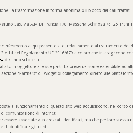
lazione, la trasformazione in forma anonima o il blocco dei dati trattati
i Martino Sas, Via A.M Di Francia 178, Masseria Schinosa 76125 Trani
no riferimento al qui presente sito, relativamente al trattamento dei d
t. 13 e 14 del Regolamento UE 2016/679 a coloro che interagiscono con i
a.it
/ shop.schinosa.it .
l sito in oggetto e alle sue parti. La presente non è estendibile ad alt
ella sezione “Partners” o i widget di collegamento diretto alle piattafor
poste al funzionamento di questo sito web acquisiscono, nel corso del 
i di comunicazione di Internet.
er essere associate a interessati identificati, ma che per loro stessa
 di identificare gli utenti.