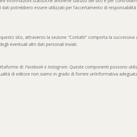
cavare informazioni statistiche anonime sull’uso del sito e per controll
ati potrebbero essere utilizzati per l’accertamento di responsabilità in
 a questo sito, attraverso la sezione “Contatti” comporta la successiva a
gli eventuali altri dati personali inviati.
iattaforme di:
Facebook e Instagram
. Queste componenti possono utiliz
ualità di editore non siamo in grado di fornire un’informativa adeguata