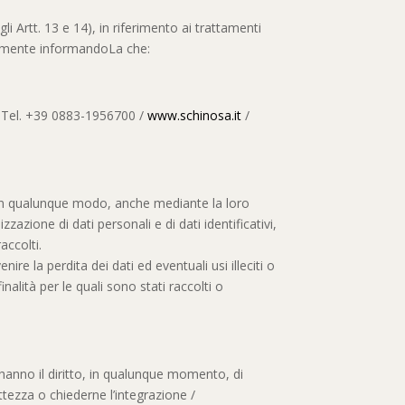
i Artt. 13 e 14), in riferimento ai trattamenti
utamente informandoLa che:
ni Tel. +39 0883-1956700 /
www.schinosa.it
/
i in qualunque modo, anche mediante la loro
zazione di dati personali e di dati identificativi,
accolti.
re la perdita dei dati ed eventuali usi illeciti o
nalità per le quali sono stati raccolti o
 hanno il diritto, in qualunque momento, di
ttezza o chiederne l’integrazione /