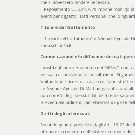
che si dovessero rendere necessari.
Nove
Il Regolamento UE 2016/679 impone l’obbligo di inf
aventi per oggetto i Dati Personali che lo rigu
Titolare del trattamento
Latti
Il “titolare del trattamento” è Aziende Agricole
Bag 
shop.schinosa.it
Comunicazione e/o diffusione dei dati pers
I Vostri dati non verranno da noi “diffusi”, con
messa a disposizione o consultazione. Si garantisce
limitandone il ricorso ai casi in cui sono stretta
Le Aziende Agricole Di Martino garantiscono altres
non corretti degli stessi. I dati dell’utente saran
all’eventuale ordine di cancellazione da parte dell
Diritti degli interessati
Secondo quanto prescritto dagli Artt. 15-22 del R
ottenere la conferma dell’esistenza o meno dei me