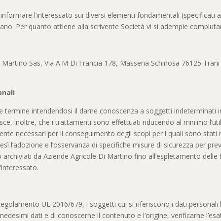
llo
ormare l’interessato sui diversi elementi fondamentali (specificati agl
ardano. Per quanto attiene alla scrivente Società vi si adempie compi
na
 Di Martino Sas, Via A.M Di Francia 178, Masseria Schinosa 76125 Tra
In Box
onali
 tale termine intendendosi il darne conoscenza a soggetti indeterminat
, inoltre, che i trattamenti sono effettuati riducendo al minimo l’utiliz
mente necessari per il conseguimento degli scopi per i quali sono stati r
ì l’adozione e l’osservanza di specifiche misure di sicurezza per preveni
no archiviati da Aziende Agricole Di Martino fino all’espletamento delle fi
’interessato.
egolamento UE 2016/679, i soggetti cui si riferiscono i dati personali
desimi dati e di conoscerne il contenuto e l’origine, verificarne l’esa