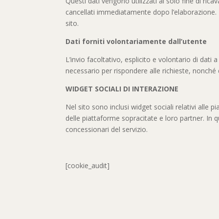
Questi dati vengono utilizzati al solo fine di ri
cancellati immediatamente dopo l’elaborazione. I d
sito.
Dati forniti volontariamente dall’utente
L’invio facoltativo, esplicito e volontario di dati
necessario per rispondere alle richieste, nonché de
WIDGET SOCIALI DI INTERAZIONE
Nel sito sono inclusi widget sociali relativi alle p
delle piattaforme sopracitate e loro partner. In q
concessionari del servizio.
[cookie_audit]