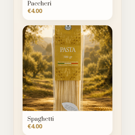
Paccheri
€
4.00
Spaghetti
€
4.00