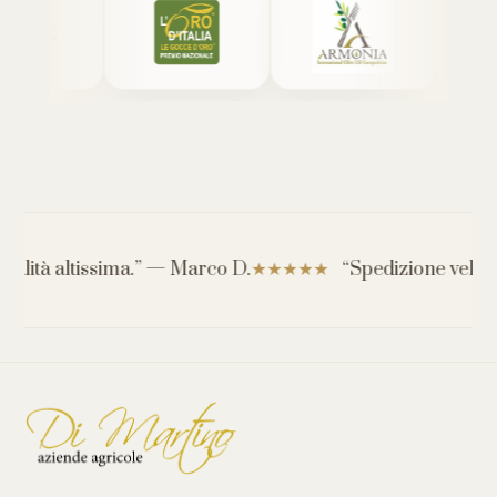
tà altissima.” — Marco D.
“Spedizione veloce e se