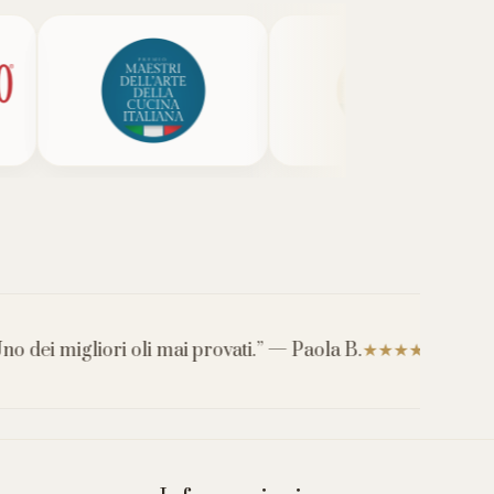
migliori oli mai provati.” — Paola B.
“Aromi incre