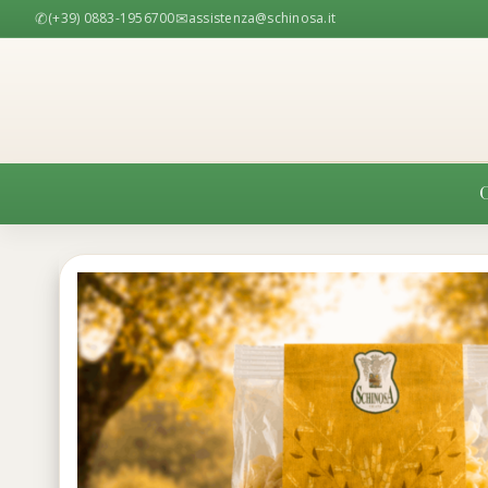
✆
✉
(+39) 0883-1956700
assistenza@schinosa.it
O
Varietà 
Varietà
Stellare