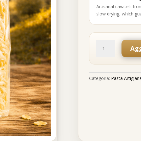
Artisanal cavatelli f
slow drying, which gu
Cavatelli
ox
Agg
500
Gr
quantità
Categoria:
Pasta Artigian