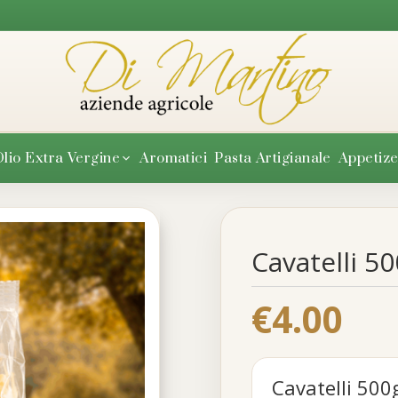
lio Extra Vergine
Aromatici
Pasta Artigianale
Appetize
Cavatelli 5
Coratina
 Peranzana
€
4.00
Cavatelli 500