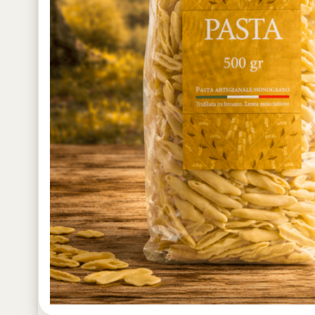
Novello
Lattina
Bag In B